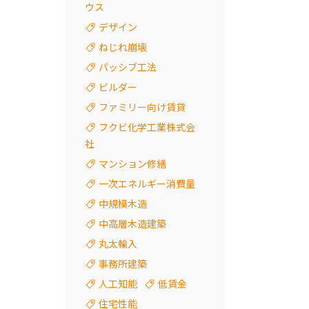
ウス
デザイン
ねじれ崩壊
パッシブ工法
ビルダー
ファミリー向け賃貸
フクビ化学工業株式会
社
マンション修繕
一次エネルギー消費量
中規模木造
中高層木造建築
丸太輸入
事務所建築
人工知能
低賃金
住宅性能