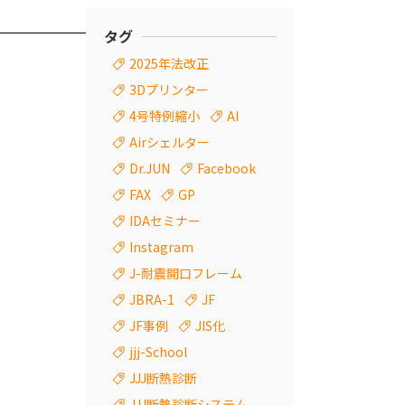
タグ
2025年法改正
3Dプリンター
4号特例縮小
AI
Airシェルター
Dr.JUN
Facebook
FAX
GP
IDAセミナー
Instagram
J-耐震開口フレーム
JBRA-1
JF
JF事例
JIS化
jjj-School
JJJ断熱診断
JJJ断熱診断システム