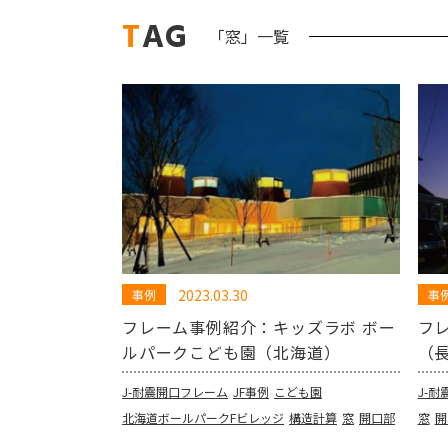
TAG
「窓」一覧
2023.03.30
事例
事
フレーム事例紹介：キッズラボ ボー
フ
ルパークこども園（北海道）
（
J-耐震開口フレーム
JF事例
こども園
J-
北海道ボールパークFビレッジ
構造計算
窓
開口部
窓
開