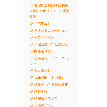
住宅関連補助制度.長期
優良住宅化リフォーム推進
事業
住宅集成材
倒壊シミュレーション
光ファイバー
全館空調
公式SNS
内陸型地震
北海道ボールパークFビ
レッジ
北米産木材
営業戦略
地震力
地震計
基準法改正
基礎補強
壁配置バランス
太陽光パネル