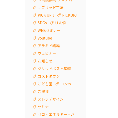
Ｊブリッド工法
PICK UP J
PICKUPJ
SDGs
ＵＡ値
WEBセミナー
youtube
アラミド繊維
ウェビナー
お知らせ
グリッドポスト基礎
コストダウン
こども園
コンペ
ご挨拶
ストラデザイン
セミナー
ゼロ・エネルギー・ハ