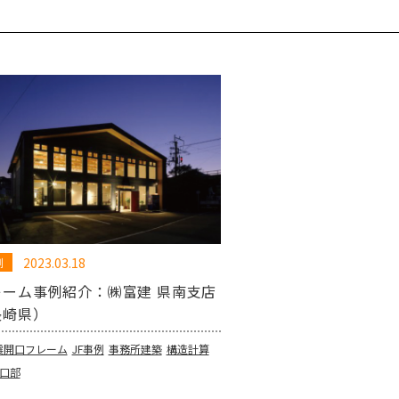
2023.03.18
例
レーム事例紹介：㈱富建 県南支店
長崎県）
耐震開口フレーム
JF事例
事務所建築
構造計算
口部