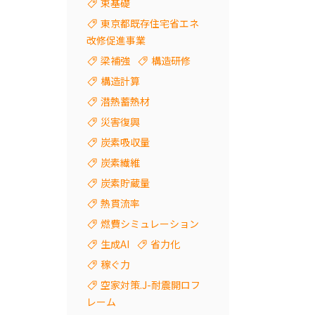
束基礎
東京都既存住宅省エネ
改修促進事業
梁補強
構造研修
構造計算
潜熱蓄熱材
災害復興
炭素吸収量
炭素繊維
炭素貯蔵量
熱貫流率
燃費シミュレーション
生成AI
省力化
稼ぐ力
空家対策.J-耐震開ロフ
レーム