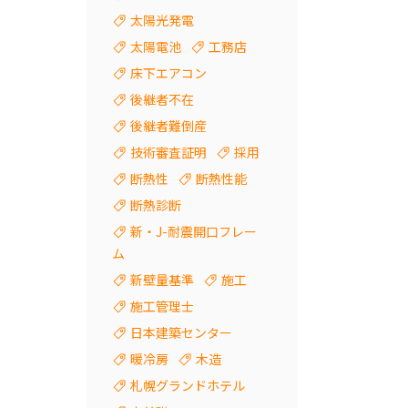
太陽光発電
太陽電池
工務店
床下エアコン
後継者不在
後継者難倒産
技術審査証明
採用
断熱性
断熱性能
断熱診断
新・J-耐震開口フレー
ム
新壁量基準
施工
施工管理士
日本建築センター
暖冷房
木造
札幌グランドホテル