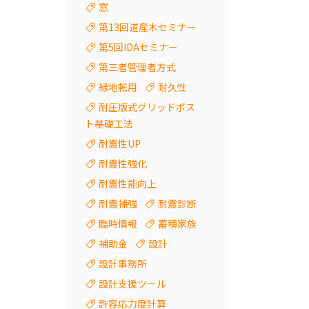
窓
第13回道産木セミナー
第5回IDAセミナー
第三者管理者方式
緑地転用
耐久性
耐圧版式グリッドポス
ト基礎工法
耐震性UP
耐震性強化
耐震性能向上
耐震補強
耐震診断
臨時情報
蓄積家族
補助金
設計
設計事務所
設計支援ツール
許容応力度計算